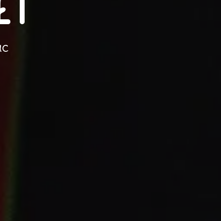
et
ac