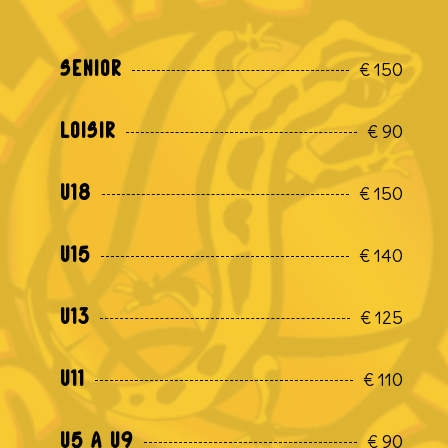
€
150
Sénior
€
90
Loisir
€
150
U18
€
140
U15
€
125
U13
€
110
U11
€
90
U5 à U9