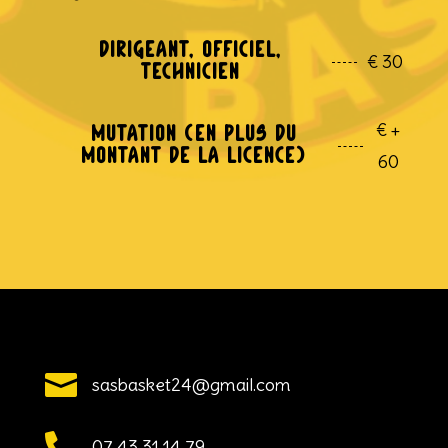
Dirigeant, Officiel,
€
30
Technicien
€
+
Mutation (en plus du
montant de la licence)
60

sasbasket24@gmail.com

07 43 31 14 79