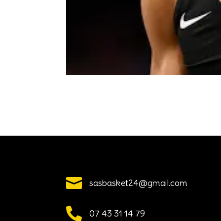

sasbasket24@gmail.com

07 43 31 14 79