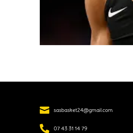

sasbasket24@gmail.com

07 43 31 14 79